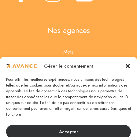
Nos agences
Metz
4 Rue des Noisetiers
Gérer le consentement
57950 Montigny-lès-Metz
Pour offrir les meilleures expériences, nous utilisons des technologies
03 87 75 67 47
telles que les cookies pour stocker et/ou accéder aux informations des
appareils. Le fait de consentir à ces technologies nous permettra de
traiter des données telles que le comportement de navigation ou les ID
uniques sur ce site. Le fait de ne pas consentir ou de retirer son
Nancy
consentement peut avoir un effet négatif sur certaines caractéristiques et
fonctions.
5 rue de la Monnaie
54000 Nancy
Accepter