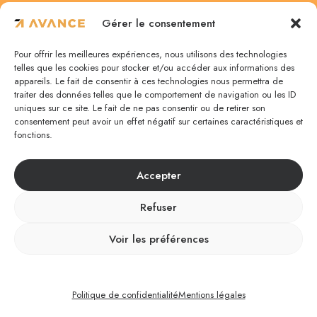
4 Rue des Noisetiers
Gérer le consentement
57950 Montigny-lès-Metz
Pour offrir les meilleures expériences, nous utilisons des technologies
03 87 75 67 47
telles que les cookies pour stocker et/ou accéder aux informations des
appareils. Le fait de consentir à ces technologies nous permettra de
traiter des données telles que le comportement de navigation ou les ID
uniques sur ce site. Le fait de ne pas consentir ou de retirer son
Nancy
consentement peut avoir un effet négatif sur certaines caractéristiques et
fonctions.
5 rue de la Monnaie
Accepter
54000 Nancy
03 83 35 87 48
Refuser
Voir les préférences
©
Avance. Tous droits réservés. |
Mentions
Légales
|
Politique de confidentialité
Politique de confidentialité
Mentions légales