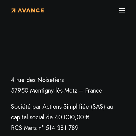
Éditeur
Ce site est la propriété de la société
AVANCE
dont le siège social est situé :
4 rue des Noisetiers
57950 Montigny-lès-Metz – France
Société par Actions Simplifiée (SAS) au
capital social de 40 000,00 €
RCS Metz n° 514 381 789