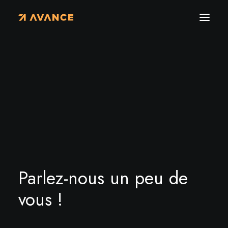
O
n
a
v
a
n
c
e
e
n
s
e
m
b
l
e
?
Parlez-nous un peu de
vous !