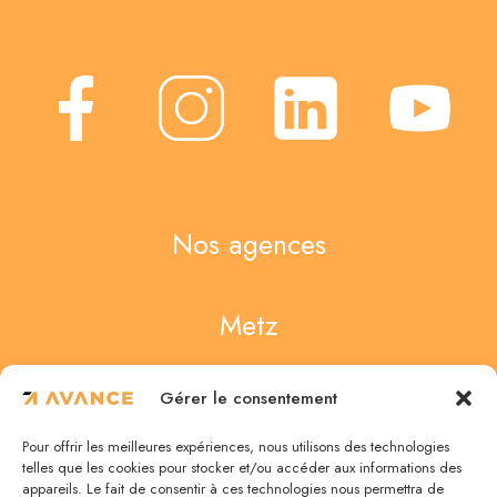
Nos agences
Metz
4 Rue des Noisetiers
Gérer le consentement
57950 Montigny-lès-Metz
Pour offrir les meilleures expériences, nous utilisons des technologies
03 87 75 67 47
telles que les cookies pour stocker et/ou accéder aux informations des
appareils. Le fait de consentir à ces technologies nous permettra de