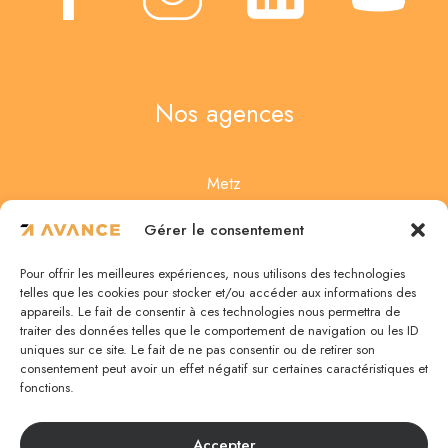
Nos agences
Metz
4 Rue des Noisetiers
Gérer le consentement
57950 Montigny-lès-Metz
Pour offrir les meilleures expériences, nous utilisons des technologies
03 87 75 67 47
telles que les cookies pour stocker et/ou accéder aux informations des
appareils. Le fait de consentir à ces technologies nous permettra de
traiter des données telles que le comportement de navigation ou les ID
uniques sur ce site. Le fait de ne pas consentir ou de retirer son
Nancy
consentement peut avoir un effet négatif sur certaines caractéristiques et
fonctions.
5 rue de la Monnaie
54000 Nancy
Accepter