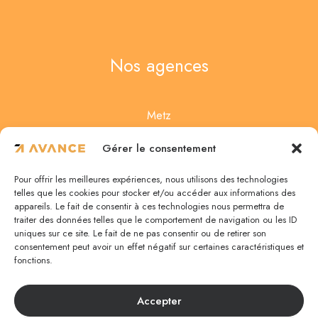
Nos agences
Metz
4 Rue des Noisetiers
Gérer le consentement
57950 Montigny-lès-Metz
Pour offrir les meilleures expériences, nous utilisons des technologies
03 87 75 67 47
telles que les cookies pour stocker et/ou accéder aux informations des
appareils. Le fait de consentir à ces technologies nous permettra de
traiter des données telles que le comportement de navigation ou les ID
uniques sur ce site. Le fait de ne pas consentir ou de retirer son
Nancy
consentement peut avoir un effet négatif sur certaines caractéristiques et
fonctions.
5 rue de la Monnaie
54000 Nancy
Accepter
03 83 35 87 48