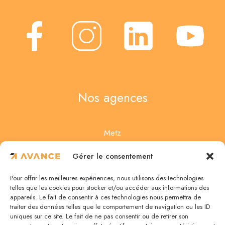
Nos agences
Metz
4 Rue des Noisetiers
Gérer le consentement
57950 Montigny-lès-Metz
Pour offrir les meilleures expériences, nous utilisons des technologies
03 87 75 67 47
telles que les cookies pour stocker et/ou accéder aux informations des
appareils. Le fait de consentir à ces technologies nous permettra de
traiter des données telles que le comportement de navigation ou les ID
uniques sur ce site. Le fait de ne pas consentir ou de retirer son
Nancy