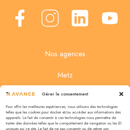
Nos agences
Metz
4 Rue des Noisetiers
Gérer le consentement
57950 Montigny-lès-Metz
Pour offrir les meilleures expériences, nous utilisons des technologies
03 87 75 67 47
telles que les cookies pour stocker et/ou accéder aux informations des
appareils. Le fait de consentir à ces technologies nous permettra de
traiter des données telles que le comportement de navigation ou les ID
uniques sur ce site. Le fait de ne pas consentir ou de retirer son