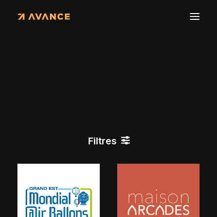
Chez Avance on aime
l
e
p
r
i
n
t
Filtres