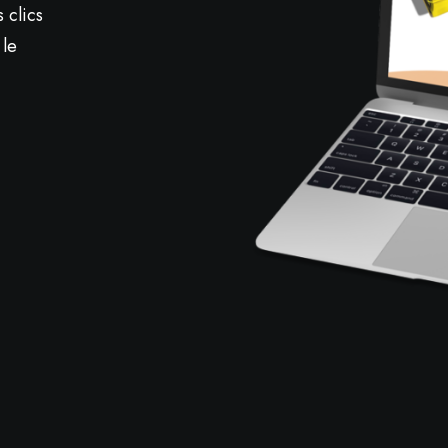
 clics
 le