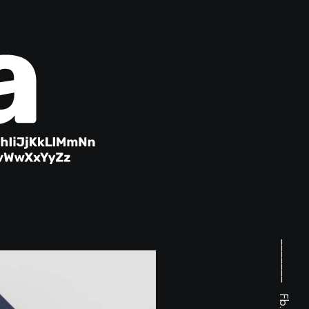
_______
Fb.