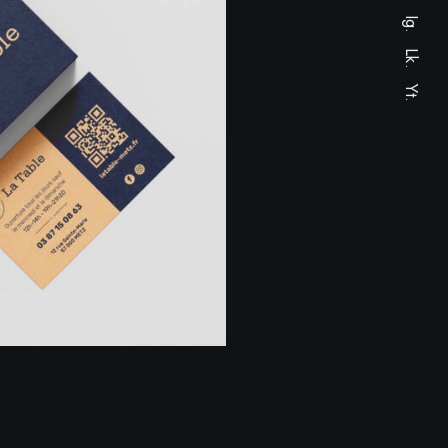
Ig.
Lk.
Yt.