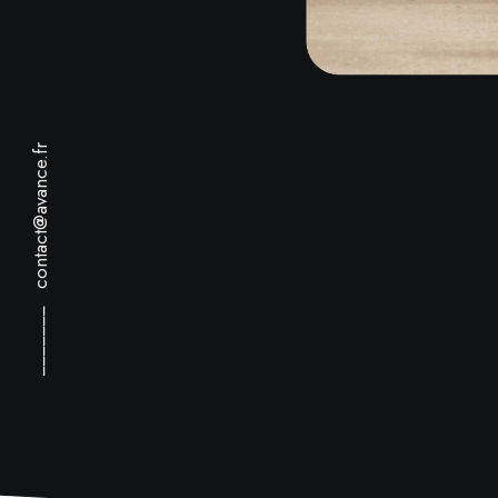
contact@avance.fr
_______