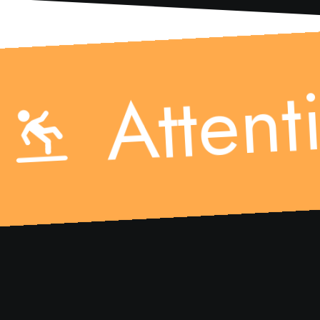
tion risq
Att
ute