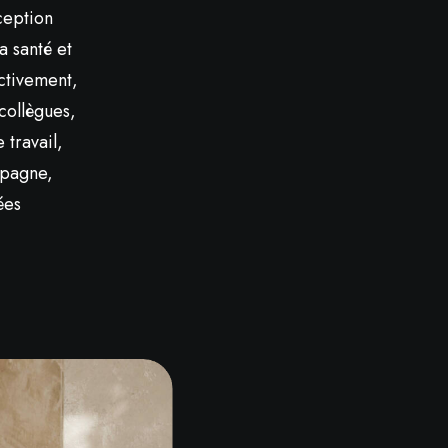
ception
a santé et
activement,
collègues,
 travail,
mpagne,
ées